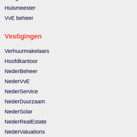
Huismeester
VvE beheer
Vestigingen
Verhuurmakelaars
Hoofdkantoor
NederBeheer
NederVvE
NederService
NederDuurzaam
NederSolar
NederRealEstate
NederValuations