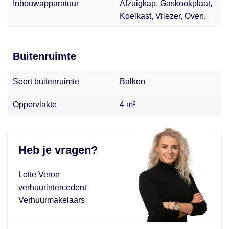
Inbouwapparatuur
Afzuigkap, Gaskookplaat,
Koelkast, Vriezer, Oven,
Buitenruimte
Soort buitenruimte
Balkon
Oppervlakte
4 m²
Heb je vragen?
Lotte Veron
verhuurintercedent
Verhuurmakelaars