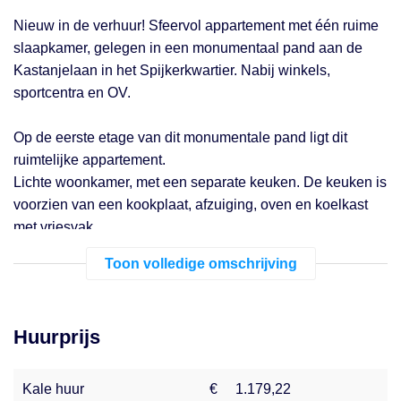
Nieuw in de verhuur! Sfeervol appartement met één ruime
slaapkamer, gelegen in een monumentaal pand aan de
Kastanjelaan in het Spijkerkwartier. Nabij winkels,
sportcentra en OV.
Op de eerste etage van dit monumentale pand ligt dit
ruimtelijke appartement.
Lichte woonkamer, met een separate keuken. De keuken is
voorzien van een kookplaat, afzuiging, oven en koelkast
met vriesvak.
Aangrenzend een ruim separaat toilet. Vanaf de
Toon volledige omschrijving
woonkamer een doorloop naar de ruime slaapkamer.
Deze grenst aan een ruime hal met meter en cv kast,
gevolgd door de badkamer welke is voorzien van een
Huurprijs
wastafel, spiegelkastje, handdoekradiator en
inloopdouche.
Kale huur
€
1.179,22