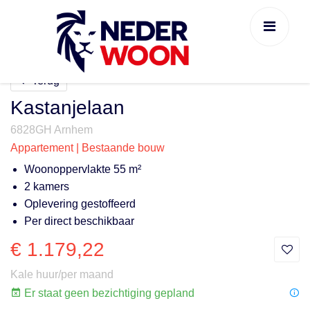
Terug
Kastanjelaan
6828GH Arnhem
Appartement | Bestaande bouw
Woonoppervlakte 55 m²
2 kamers
Oplevering gestoffeerd
Per direct beschikbaar
€ 1.179,22
Kale huur/per maand
Er staat geen bezichtiging gepland