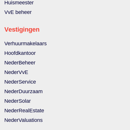
Huismeester
VvE beheer
Vestigingen
Verhuurmakelaars
Hoofdkantoor
NederBeheer
NederVvE
NederService
NederDuurzaam
NederSolar
NederRealEstate
NederValuations