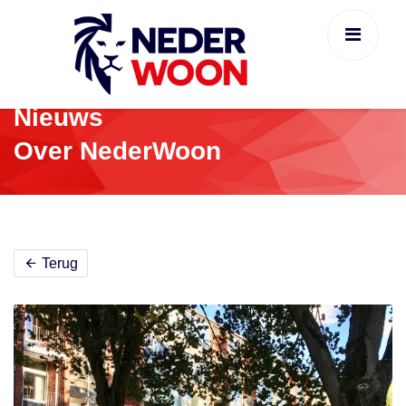
Nieuws
Over NederWoon
Terug