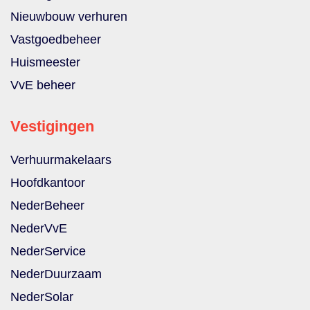
Nieuwbouw verhuren
Vastgoedbeheer
Huismeester
VvE beheer
Vestigingen
Verhuurmakelaars
Hoofdkantoor
NederBeheer
NederVvE
NederService
NederDuurzaam
NederSolar