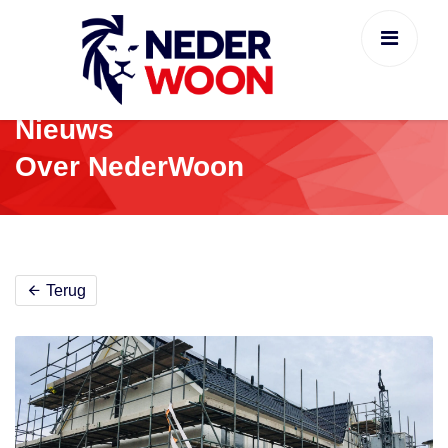
Nieuws
Over NederWoon
Terug