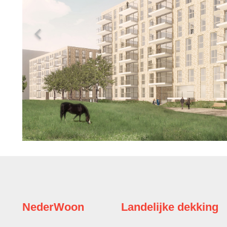
NederWoon
Landelijke dekking