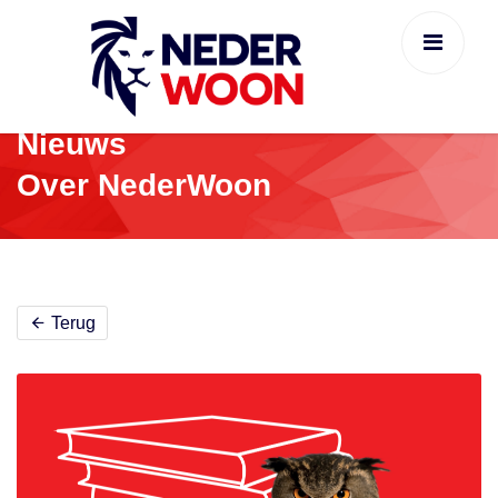
Nieuws
Over NederWoon
Terug