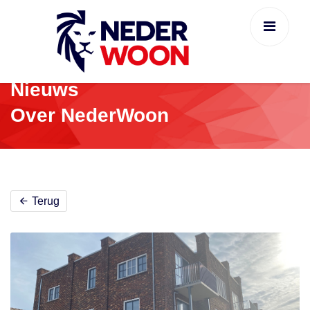
Nieuws
Over NederWoon
Terug