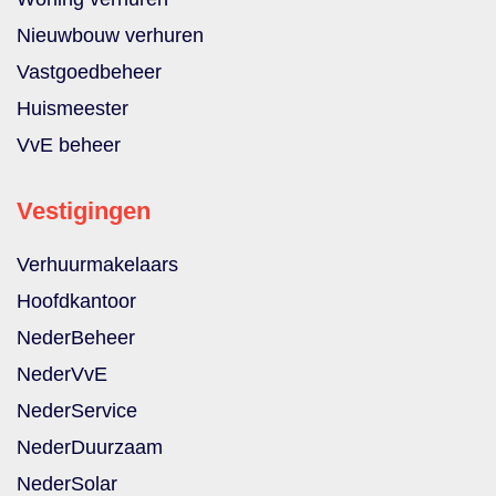
Nieuwbouw verhuren
Vastgoedbeheer
Huismeester
VvE beheer
Vestigingen
Verhuurmakelaars
Hoofdkantoor
NederBeheer
NederVvE
NederService
NederDuurzaam
NederSolar