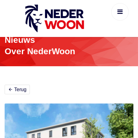
Nieuws
Over NederWoon
Terug