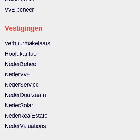
VvE beheer
Vestigingen
Verhuurmakelaars
Hoofdkantoor
NederBeheer
NederVvE
NederService
NederDuurzaam
NederSolar
NederRealEstate
NederValuations