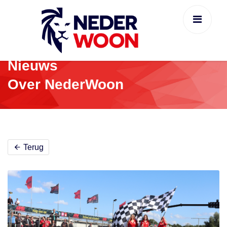
Nieuws
Over NederWoon
Terug