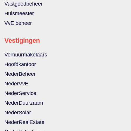
Vastgoedbeheer
Huismeester
VvE beheer
Vestigingen
Verhuurmakelaars
Hoofdkantoor
NederBeheer
NederVvE
NederService
NederDuurzaam
NederSolar
NederRealEstate