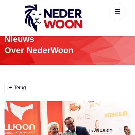
Nieuws
Over NederWoon
Terug