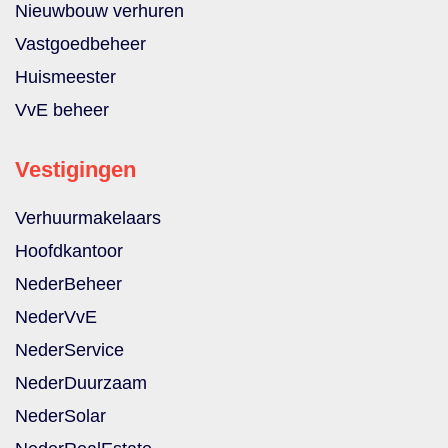
Nieuwbouw verhuren
Vastgoedbeheer
Huismeester
VvE beheer
Vestigingen
Verhuurmakelaars
Hoofdkantoor
NederBeheer
NederVvE
NederService
NederDuurzaam
NederSolar