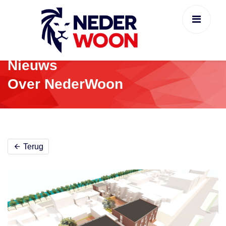
Nieuws
Over NederWoon
Terug