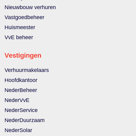
Nieuwbouw verhuren
Vastgoedbeheer
Huismeester
VvE beheer
Vestigingen
Verhuurmakelaars
Hoofdkantoor
NederBeheer
NederVvE
NederService
NederDuurzaam
NederSolar