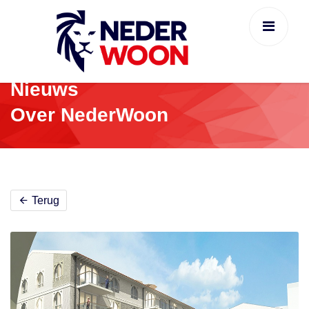
Nieuws
Over NederWoon
Terug